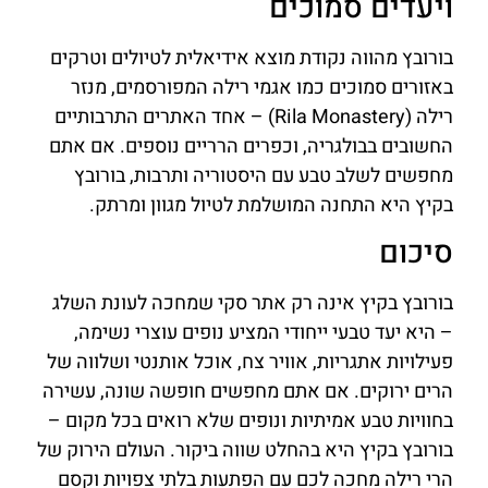
ויעדים סמוכים
בורובץ מהווה נקודת מוצא אידיאלית לטיולים וטרקים
באזורים סמוכים כמו אגמי רילה המפורסמים, מנזר
רילה (Rila Monastery) – אחד האתרים התרבותיים
החשובים בבולגריה, וכפרים הרריים נוספים. אם אתם
מחפשים לשלב טבע עם היסטוריה ותרבות, בורובץ
בקיץ היא התחנה המושלמת לטיול מגוון ומרתק.
סיכום
בורובץ בקיץ אינה רק אתר סקי שמחכה לעונת השלג
– היא יעד טבעי ייחודי המציע נופים עוצרי נשימה,
פעילויות אתגריות, אוויר צח, אוכל אותנטי ושלווה של
הרים ירוקים. אם אתם מחפשים חופשה שונה, עשירה
בחוויות טבע אמיתיות ונופים שלא רואים בכל מקום –
בורובץ בקיץ היא בהחלט שווה ביקור. העולם הירוק של
הרי רילה מחכה לכם עם הפתעות בלתי צפויות וקסם