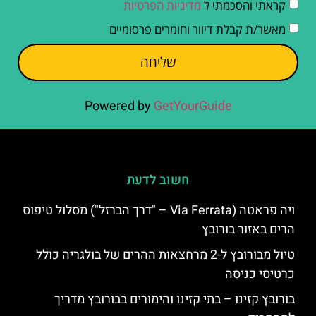
קראתי והסכמתי ל
מדיניות הפרטיות
מאשר/ת קבלת דיוור וחומרים פרסומיים
שליחה
Powered by
GetYourGuide
חשוב לדעת
ויה פראטה (Via Ferrata – "דרך הברזל") מסלול טיפוס
הרים באזור בורובץ
טיול מבורובץ ל-2 מרחצאות ההרים של בולגריה כולל
כרטיסי כניסה
בורובץ קזינו – בתי קזינו והימורים בבורובץ מדריך