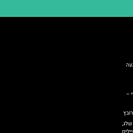
Mar) – הגעה
 –
רובץ
 שלג,
ילים