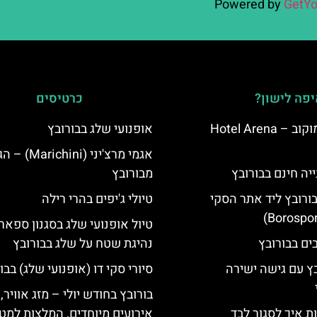
Powered by
GetYo
פה לישון?
כרטיסים
מלון ארנה סמוקוב – Hotel Arena
אופנועי שלג בבורובץ
אגמי מרצ'יני (ichini
יה חינם בבורובץ
מבורובץ
בורובץ ליד אתר הסקי
טיולי ג'יפים בהרי רילה
טיול אופנועי שלג בסגנון ספארי
נהיגת שטח על שלג בבורובץ
בץ עם גישה ישירה
סיורי סקי דו (אופנועי שלג) בבו
בורובץ בחודש יולי – מזג אוויר,
ת איך לסגור לבד
אירועים מיוחדים, המלצות למטי