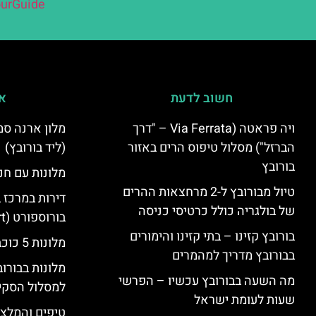
urGuide
חשוב לדעת
אי
ויה פראטה (Via Ferrata – "דרך
הברזל") מסלול טיפוס הרים באזור
(ליד בורובץ)
בורובץ
מלונות עם חני
טיול מבורובץ ל-2 מרחצאות ההרים
דירות במרכז 
של בולגריה כולל כרטיסי כניסה
בורוספורט (Borosport)
בורובץ קזינו – בתי קזינו והימורים
מלונות 5 כוכבים בבורובץ
בבורובץ מדריך למהמרים
מלונות בבורו
מה השעה בבורובץ עכשיו – הפרשי
למסלול הסקי
שעות לעומת ישראל
טיפים והמלצו