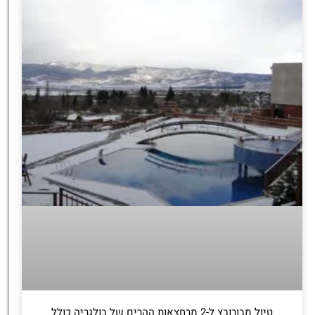
טיול מבורובץ ל-2 מרחצאות ההרים של בולגריה כולל