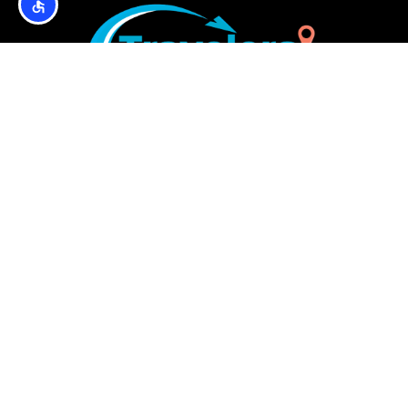
איפה לישון?
מלונות עם חנייה חינם בבורובץ
דירות במרכז בורובץ ליד אתר הסקי בורוספורט
(Borosport)
מלונות 5 כוכבים בבורובץ
מלונות בבורובץ עם גישה ישירה למסלול הסקי