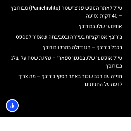
טיול לאתר הנופש פניצ'ישטה (Panichishte) מבורובץ
– 40 דקות נסיעה
אופנועי שלג בבורובץ
בורובץ אטרקציות בעיירה ובסביבתה שאסור לפספס
רכבל בורובץ – הגונדולה במרכז בורובץ
טיול אופנועי שלג בסגנון ספארי – נהיגת שטח על שלג
בבורובץ
חנייה עם רכב שכור באתר הסקי בורובץ – מה צריך
לדעת על החניונים
האתר הינו אתר המלצות מטיילים © כל הזכויות שמורות לסוכנות
TRAVELERS.CO.IL