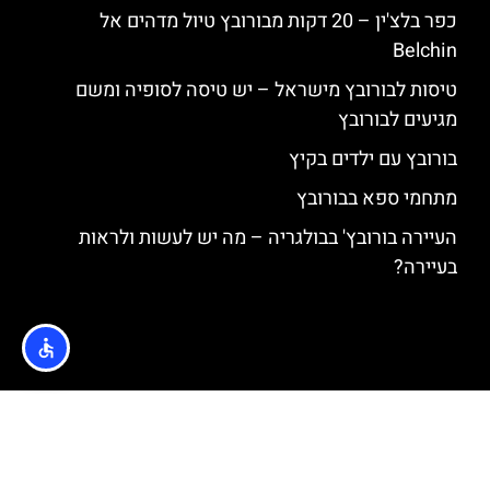
כפר בלצ'ין – 20 דקות מבורובץ טיול מדהים אל
Belchin
טיסות לבורובץ מישראל – יש טיסה לסופיה ומשם
מגיעים לבורובץ
בורובץ עם ילדים בקיץ
מתחמי ספא בבורובץ
העיירה בורובץ' בבולגריה – מה יש לעשות ולראות
בעיירה?
האתר הינו אתר המלצות מטיילים © כל הזכויות שמורות לסוכנות
TRAVELERS.CO.IL