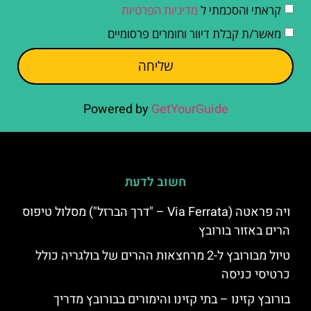
קראתי והסכמתי ל
מדיניות הפרטיות
מאשר/ת קבלת דיוור וחומרים פרסומיים
שליחה
Powered by
GetYourGuide
חשוב לדעת
ויה פראטה (Via Ferrata – "דרך הברזל") מסלול טיפוס
הרים באזור בורובץ
טיול מבורובץ ל-2 מרחצאות ההרים של בולגריה כולל
כרטיסי כניסה
בורובץ קזינו – בתי קזינו והימורים בבורובץ מדריך