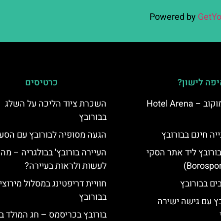
Powered by
GetYo
פה לישון?
כרטיסים
מלון ארנה סמוקוב – Hotel Arena
השכרת ציוד הליכה על השלג
בבורובץ
יה חינם בבורובץ
הגעה מסופיה לבורובץ עם הסע
בורובץ ליד אתר הסקי
העיירה בורובץ' בבולגריה – מה 
לעשות ולראות בעיירה?
חוויית דריפטינג במסלול מירוצי
בבורובץ
בץ עם גישה ישירה
בורובץ בכריסמס – חג המולד ב