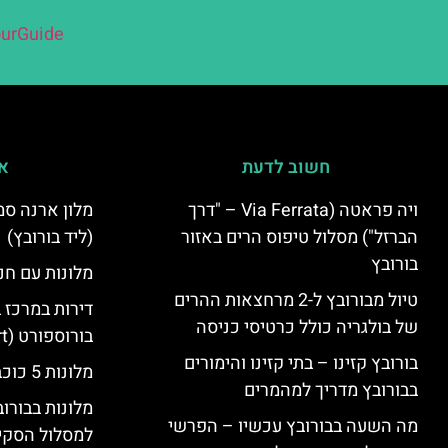
urGuide
חשוב לדעת
אי
ויה פראטה (Via Ferrata – "דרך
הברזל") מסלול טיפוס הרים באזור
(ליד בורובץ)
בורובץ
מלונות עם חני
טיול מבורובץ ל-2 מרחצאות ההרים
דירות במרכז 
של בולגריה כולל כרטיסי כניסה
בורוספורט (Borosport)
בורובץ קזינו – בתי קזינו והימורים
מלונות 5 כוכבים בבורובץ
בבורובץ מדריך למהמרים
מלונות בבורו
מה השעה בבורובץ עכשיו – הפרשי
למסלול הסקי