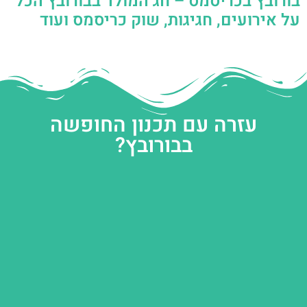
בורובץ בכריסמס – חג המולד בבורובץ הכל
על אירועים, חגיגות, שוק כריסמס ועוד
עזרה עם תכנון החופשה
בבורובץ?