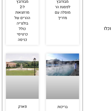
מבורובץ
מבורובץ
לפסגת הר
ל-2
מוסלה עם
מרחצאות
מדריך
ההרים של
בולגריה
כה. ילדים מעל גיל 10 בהחלט יוכלו
כולל
כרטיסי
כניסה
פארק
בריכות