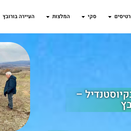
רטיסים
סקי
המלצות
העיירה בורובץ
קיוסטנדיל –
בץ