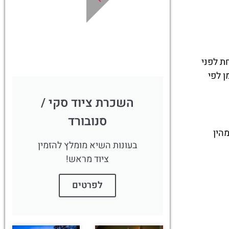
ספא, השכרת
ציוד ועוד!
לחצו פה!
מתחת לפני
ן לפי
השכרת ציוד סקי /
סנובורד
הין
בעונות השיא מומלץ להזמין
ציוד מראש!
לפרטים