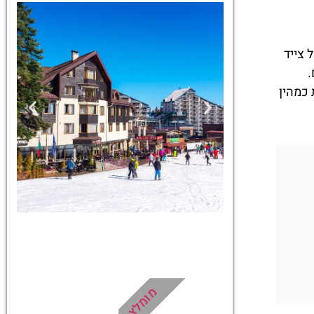
 צייד
כים.
כמהין
כרטיסים
כרטיסים למגוון
מומלץ
טיולים, סיורים,