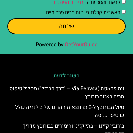
קראתי והסכמתי ל
מדיניות הפרטיות
מאשר/ת קבלת דיוור וחומרים פרסומיים
שליחה
Powered by
GetYourGuide
חשוב לדעת
ויה פראטה (Via Ferrata – "דרך הברזל") מסלול טיפוס
הרים באזור בורובץ
טיול מבורובץ ל-2 מרחצאות ההרים של בולגריה כולל
כרטיסי כניסה
בורובץ קזינו – בתי קזינו והימורים בבורובץ מדריך