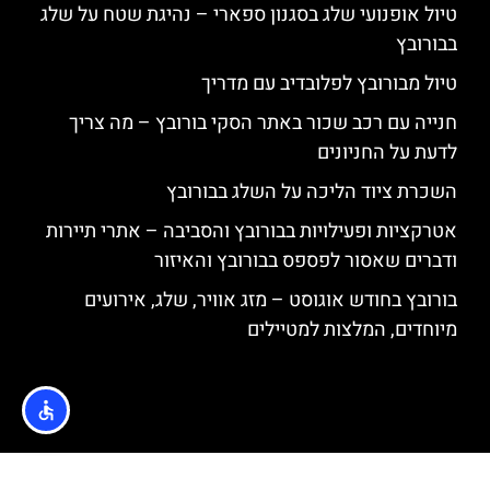
טיול אופנועי שלג בסגנון ספארי – נהיגת שטח על שלג
בבורובץ
טיול מבורובץ לפלובדיב עם מדריך
חנייה עם רכב שכור באתר הסקי בורובץ – מה צריך
לדעת על החניונים
השכרת ציוד הליכה על השלג בבורובץ
אטרקציות ופעילויות בבורובץ והסביבה – אתרי תיירות
ודברים שאסור לפספס בבורובץ והאיזור
בורובץ בחודש אוגוסט – מזג אוויר, שלג, אירועים
מיוחדים, המלצות למטיילים
האתר הינו אתר המלצות מטיילים © כל הזכויות שמורות לסוכנות