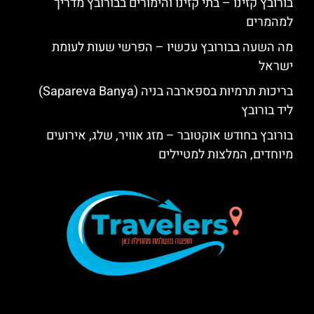
בורובץ קזינו – בתי קזינו והימורים בבורובץ מדריך
למהמרים
מה השעה בבורובץ עכשיו – הפרשי שעות לעומת
ישראל
בריכות תרמיות בספארבה בניה (Sapareva Banya)
ליד בורובץ
בורובץ בחודש אוקטובר – מזג אוויר, שלג, אירועים
מיוחדים, המלצות למטיילים