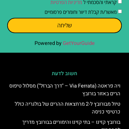
קראתי והסכמתי ל
מדיניות הפרטיות
מאשר/ת קבלת דיוור וחומרים פרסומיים
שליחה
Powered by
GetYourGuide
חשוב לדעת
ויה פראטה (Via Ferrata – "דרך הברזל") מסלול טיפוס
הרים באזור בורובץ
טיול מבורובץ ל-2 מרחצאות ההרים של בולגריה כולל
כרטיסי כניסה
בורובץ קזינו – בתי קזינו והימורים בבורובץ מדריך