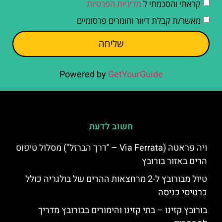
קראתי והסכמתי ל
מדיניות הפרטיות
מאשר/ת קבלת דיוור וחומרים פרסומיים
שליחה
Powered by
GetYourGuide
חשוב לדעת
ויה פראטה (Via Ferrata – "דרך הברזל") מסלול טיפוס
הרים באזור בורובץ
טיול מבורובץ ל-2 מרחצאות ההרים של בולגריה כולל
כרטיסי כניסה
בורובץ קזינו – בתי קזינו והימורים בבורובץ מדריך