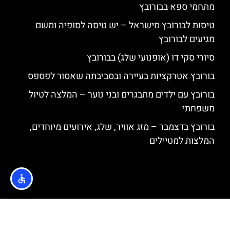
מתחמי ספא בבורובץ
טיסות לבורובץ מישראל – יש טיסה לסופיה ומשם
מגיעים לבורובץ
סיורי סקי דו (אופנועי שלג) בבורובץ
בורובץ אטרקציות בעיירה ובסביבתה שאסור לפספס
בורובץ עם ילדים מתבגרים ובני נוער – המלצה לטיול
משפחתי
בורובץ בדצמבר – מזג אוויר, שלג, אירועים מיוחדים,
המלצות למטיילים
האתר הינו אתר המלצות מטיילים © כל הזכויות שמורות לסוכנות
TRAVELERS.CO.IL