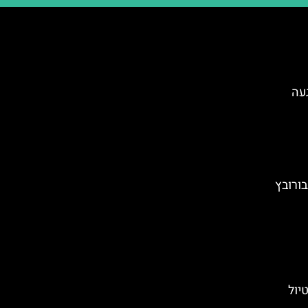
Mar) – הגעה
בורובץ
יול