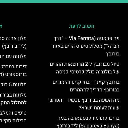
חשוב לדעת
אי
ויה פראטה (Via Ferrata – "דרך
הברזל") מסלול טיפוס הרים באזור
(ליד בורובץ)
בורובץ
מלונות עם חני
טיול מבורובץ ל-2 מרחצאות ההרים
דירות במרכז 
של בולגריה כולל כרטיסי כניסה
בורוספורט (Borosport)
בורובץ קזינו – בתי קזינו והימורים
מלונות 5 כוכבים בבורובץ
בבורובץ מדריך למהמרים
מלונות בבורו
מה השעה בבורובץ עכשיו – הפרשי
למסלול הסקי
שעות לעומת ישראל
טיפים והמלצו
בריכות תרמיות בספארבה בניה
חבילות סקי בב
(Sapareva Banya) ליד בורובץ