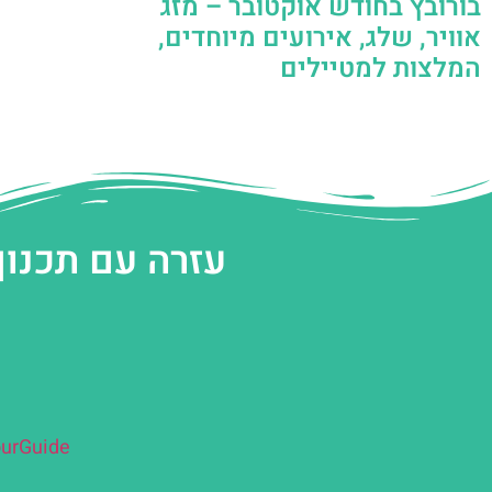
בורובץ בחודש אוקטובר – מזג
אוויר, שלג, אירועים מיוחדים,
המלצות למטיילים
עזרה עם תכנון
urGuide