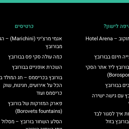
פה לישון?
כרטיסים
מלון ארנה סמוקוב – Hotel Arena
אגמי מרצ'יני (ichini
מבורובץ
יה חינם בבורובץ
כמה עולה סקי פס בבורובץ
בורובץ ליד אתר הסקי
השכרת אופניים בבורובץ
בורובץ בכריסמס – חג המולד ב
הכל על אירועים, חגיגות, שוק
כריסמס ועוד
בץ עם גישה ישירה
פארק המזרקות של בורובץ
(Borovets fountains)
ת איך לסגור לבד
ורובץ בזול
הסלע השחור בורובץ – מסלול ט