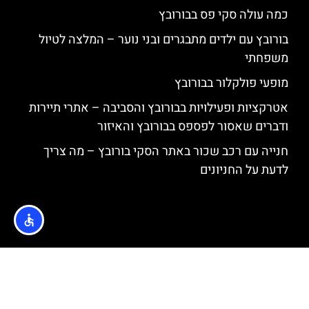
כמה עולה סקי פס בבורובץ
בורובץ עם ילדים מתבגרים ובני נוער – המלצה לטיול
משפחתי
מופעי פולקלור בבורובץ
אטרקציות ופעילויות בבורובץ והסביבה – אתרי תיירות
ודברים שאסור לפספס בבורובץ והאיזור
חנייה עם רכב שכור באתר הסקי בורובץ – מה צריך
לדעת על החניונים
האתר הינו אתר המלצות מטיילים © כל הזכויות שמורות לסוכנות
TRAVELERS.CO.IL