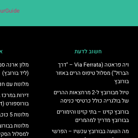
urGuide
חשוב לדעת
אי
ויה פראטה (Via Ferrata – "דרך
הברזל") מסלול טיפוס הרים באזור
(ליד בורובץ)
בורובץ
מלונות עם חני
טיול מבורובץ ל-2 מרחצאות ההרים
דירות במרכז 
של בולגריה כולל כרטיסי כניסה
בורוספורט (Borosport)
בורובץ קזינו – בתי קזינו והימורים
מלונות 5 כוכבים בבורובץ
בבורובץ מדריך למהמרים
מלונות בבורו
מה השעה בבורובץ עכשיו – הפרשי
למסלול הסקי