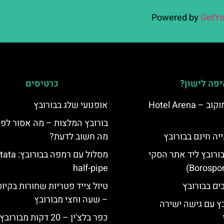
Powered by
GetYo
פה לישון?
כרטיסים
מלון ארנה סמוקוב – Hotel Arena
אופנועי שלג בבורובץ
בורובץ המלצות – מה אסור לפ
יה חינם בבורובץ
מה חשוב לדעת?
בורובץ ליד אתר הסקי
מסלול עם רמפה בבור
half-pipe
טיול צייד פטריות שחורות בקיו
– שעה וחצי מבורובץ
בץ עם גישה ישירה
כפר בלצ'ין – 20 דקות מבור