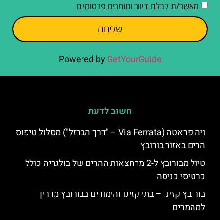
מאשר/ת קבלת דיוור וחומרים פרסומיים
שליחה
Powered by
GetYourGuide
חשוב לדעת
ויה פראטה (Via Ferrata – "דרך הברזל") מסלול טיפוס
הרים באזור בורובץ
טיול מבורובץ ל-2 מרחצאות ההרים של בולגריה כולל
כרטיסי כניסה
בורובץ קזינו – בתי קזינו והימורים בבורובץ מדריך
למהמרים