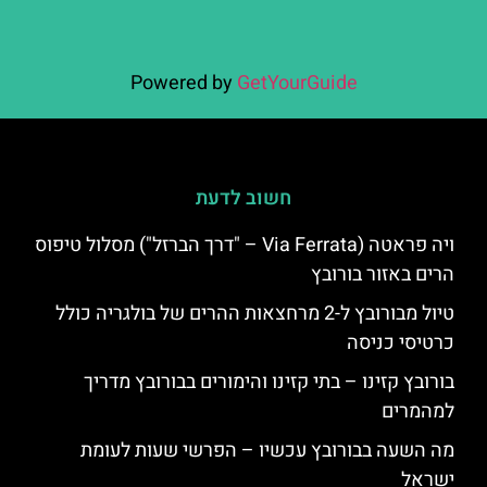
Powered by
GetYourGuide
חשוב לדעת
ויה פראטה (Via Ferrata – "דרך הברזל") מסלול טיפוס
הרים באזור בורובץ
טיול מבורובץ ל-2 מרחצאות ההרים של בולגריה כולל
כרטיסי כניסה
בורובץ קזינו – בתי קזינו והימורים בבורובץ מדריך
למהמרים
מה השעה בבורובץ עכשיו – הפרשי שעות לעומת
ישראל