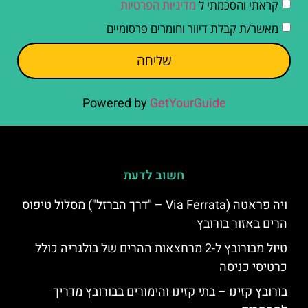
קראתי והסכמתי ל
מדיניות הפרטיות
מאשר/ת קבלת דיוור וחומרים פרסומיים
שליחה
Powered by
GetYourGuide
חשוב לדעת
ויה פראטה (Via Ferrata – "דרך הברזל") מסלול טיפוס
הרים באזור בורובץ
טיול מבורובץ ל-2 מרחצאות ההרים של בולגריה כולל
כרטיסי כניסה
בורובץ קזינו – בתי קזינו והימורים בבורובץ מדריך