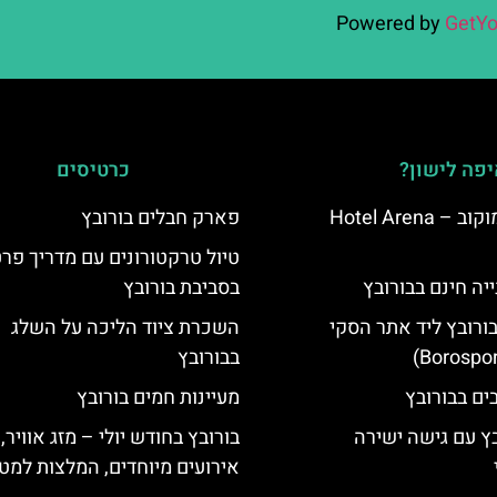
Powered by
GetYo
פה לישון?
כרטיסים
מלון ארנה סמוקוב – Hotel Arena
פארק חבלים בורובץ
טיול טרקטורונים עם מדריך פרט
יה חינם בבורובץ
בסביבת בורובץ
בורובץ ליד אתר הסקי
השכרת ציוד הליכה על השלג
בבורובץ
מעיינות חמים בורובץ
בץ עם גישה ישירה
בורובץ בחודש יולי – מזג אוויר,
אירועים מיוחדים, המלצות למטי