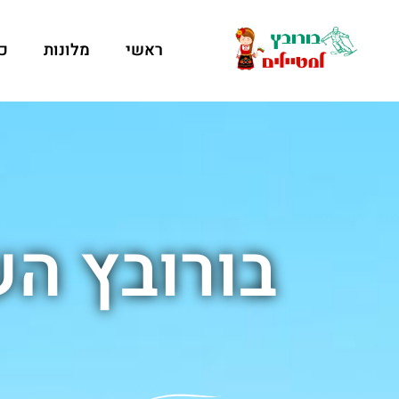
ראשי
מלונות
כ
בורובץ הש