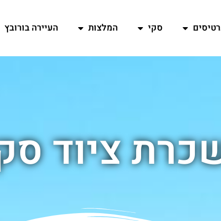
רטיסים
סקי
המלצות
העיירה בורובץ
כרת ציוד סק