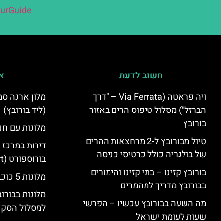
urGuide
חשוב לדעת
אי
ויה פראטה (Via Ferrata – "דרך
הברזל") מסלול טיפוס הרים באזור
(ליד בורובץ)
בורובץ
מלונות עם חני
טיול מבורובץ ל-2 מרחצאות ההרים
דירות במרכז 
של בולגריה כולל כרטיסי כניסה
בורוספורט (Borosport)
בורובץ קזינו – בתי קזינו והימורים
מלונות 5 כוכבים בבורובץ
בבורובץ מדריך למהמרים
מלונות בבורו
מה השעה בבורובץ עכשיו – הפרשי
למסלול הסקי
שעות לעומת ישראל