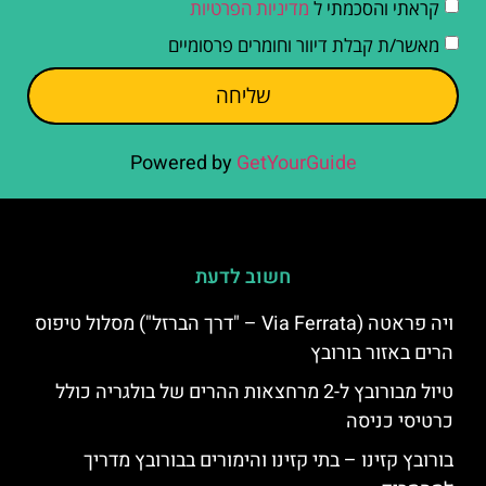
קראתי והסכמתי ל
מדיניות הפרטיות
מאשר/ת קבלת דיוור וחומרים פרסומיים
שליחה
Powered by
GetYourGuide
חשוב לדעת
ויה פראטה (Via Ferrata – "דרך הברזל") מסלול טיפוס
הרים באזור בורובץ
טיול מבורובץ ל-2 מרחצאות ההרים של בולגריה כולל
כרטיסי כניסה
בורובץ קזינו – בתי קזינו והימורים בבורובץ מדריך