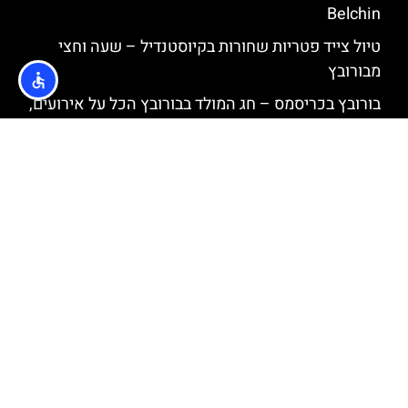
Belchin
טיול צייד פטריות שחורות בקיוסטנדיל – שעה וחצי
מבורובץ
בורובץ בכריסמס – חג המולד בבורובץ הכל על אירועים,
חגיגות, שוק כריסמס ועוד
טיול מבורובץ לפלובדיב עם מדריך
טיול לאתר הנופש פניצ'ישטה (Panichishte) מבורובץ
– 40 דקות נסיעה
השכרת אופניים בבורובץ
האתר הינו אתר המלצות מטיילים © כל הזכויות שמורות לסוכנות
TRAVELERS.CO.IL