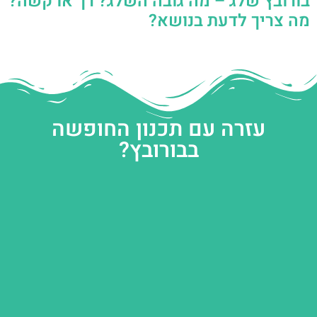
בורובץ שלג – מה גובה השלג? רך או קשה?
מה צריך לדעת בנושא?
עזרה עם תכנון החופשה
בבורובץ?