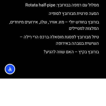
מסלול עם רמפה בבורובץ: Rotata half-pipe
הסעה פרטית מבורובץ לסופיה
בורובץ בחודש יולי – מזג אוויר, שלג, אירועים מיוחדים,
המלצות למטיילים
טיול מבורובץ לפסגת מוסאלה ברכס הרי רילה –
השישית בגובהה באירופה
בורובץ בקיץ – האם שווה להגיע?
האתר הינו אתר המלצות מטיילים © כל הזכויות שמורות לסוכנות
TRAVELERS.CO.IL
מדיניות פרטיות