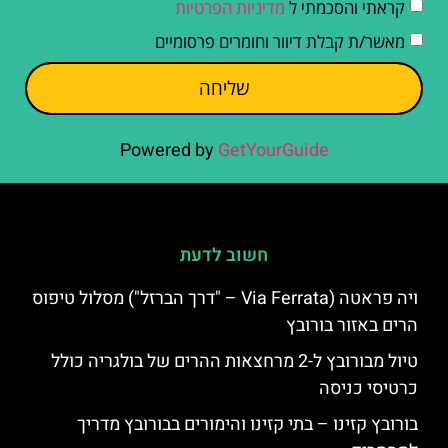
קראתי והסכמתי ל
מדיניות הפרטיות
מאשר/ת קבלת דיוור וחומרים פרסומיים
שליחה
Powered by
GetYourGuide
חשוב לדעת
ויה פראטה (Via Ferrata – "דרך הברזל") מסלול טיפוס
הרים באזור בורובץ
טיול מבורובץ ל-2 מרחצאות ההרים של בולגריה כולל
כרטיסי כניסה
בורובץ קזינו – בתי קזינו והימורים בבורובץ מדריך