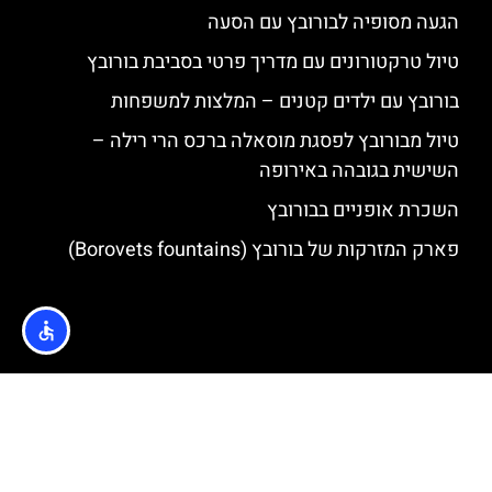
הגעה מסופיה לבורובץ עם הסעה
טיול טרקטורונים עם מדריך פרטי בסביבת בורובץ
בורובץ עם ילדים קטנים – המלצות למשפחות
טיול מבורובץ לפסגת מוסאלה ברכס הרי רילה –
השישית בגובהה באירופה
השכרת אופניים בבורובץ
פארק המזרקות של בורובץ (Borovets fountains)
האתר הינו אתר המלצות מטיילים © כל הזכויות שמורות לסוכנות
TRAVELERS.CO.IL
מדיניות פרטיות