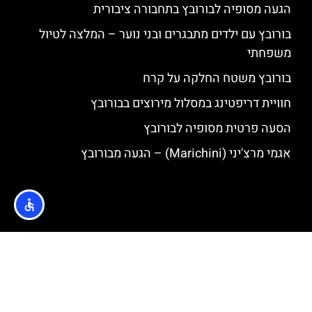
הגעה מסופיה לבורובץ בתחבורה ציבורית
בורובץ עם ילדים מתבגרים ובני נוער – המלצה לטיול
משפחתי
בורובץ משטח החלקה על קרח
חוויית דריפטינג במסלול מירוצים בבורובץ
הסעה פרטית מסופיה לבורובץ
אגמי מרצ'יני (Marichini) – הגעה מבורובץ
האתר הינו אתר המלצות מטיילים © כל הזכויות שמורות לסוכנות
TRAVELERS.CO.IL
מדיניות פרטיות