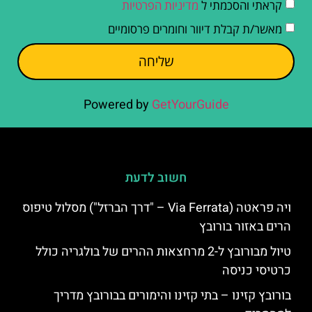
קראתי והסכמתי ל
מדיניות הפרטיות
מאשר/ת קבלת דיוור וחומרים פרסומיים
שליחה
Powered by
GetYourGuide
חשוב לדעת
ויה פראטה (Via Ferrata – "דרך הברזל") מסלול טיפוס
הרים באזור בורובץ
טיול מבורובץ ל-2 מרחצאות ההרים של בולגריה כולל
כרטיסי כניסה
בורובץ קזינו – בתי קזינו והימורים בבורובץ מדריך