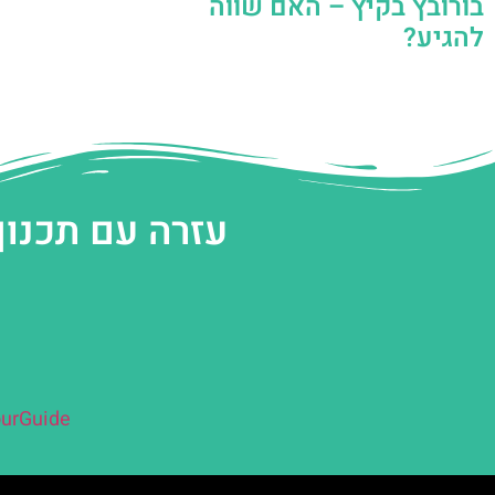
בורובץ בקיץ – האם שווה
להגיע?
עזרה עם תכנון
urGuide