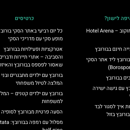
פה לישון?
כרטיסים
מלון ארנה סמוקוב – Hotel Arena
כל יום רביעי באתר הסקי בורוב
מופע סקי עם מדריכי הסקי
יה חינם בבורובץ
אטרקציות ופעילויות בבורובץ
והסביבה – אתרי תיירות ודברים
בורובץ ליד אתר הסקי
שאסור לפספס בבורובץ והאיזו
בורובץ עם ילדים מתבגרים ובני 
המלצה לטיול משפחתי
בץ עם גישה ישירה
בורובץ עם ילדים קטנים – המל
למשפחות
ת איך לסגור לבד
הסעה פרטית מבורובץ לסופיה
ורובץ בזול
מסלול עם רמפה בבור