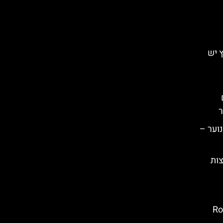
ץ יש
ר
נוער –
צות
ובץ: Rotata