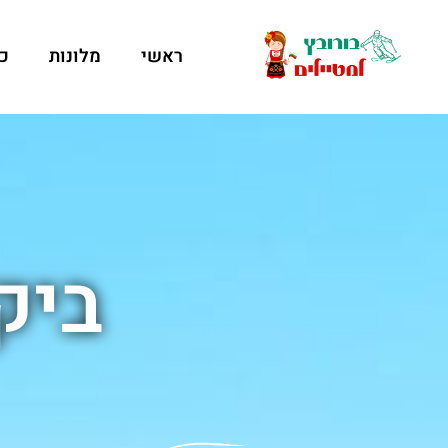
ראשי
מלונות
כ
ביק