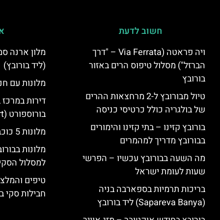
חשוב לדעת
אי
ויה פראטה (Via Ferrata – "דרך
הברזל") מסלול טיפוס הרים באזור
(ליד בורובץ)
בורובץ
מלונות עם חני
טיול מבורובץ ל-2 מרחצאות ההרים
דירות במרכז 
של בולגריה כולל כרטיסי כניסה
בורוספורט (Borosport)
בורובץ קזינו – בתי קזינו והימורים
מלונות 5 כוכבים בבורובץ
בבורובץ מדריך למהמרים
מלונות בבורו
מה השעה בבורובץ עכשיו – הפרשי
למסלול הסקי
שעות לעומת ישראל
טיפים והמלצו
בריכות תרמיות בספארבה בניה
חבילות סקי בב
(Sapareva Banya) ליד בורובץ