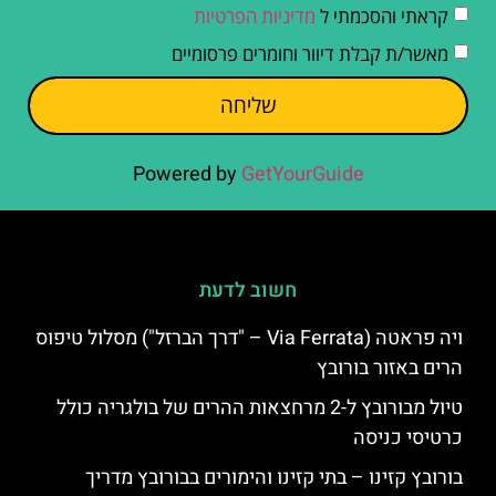
קראתי והסכמתי ל
מדיניות הפרטיות
מאשר/ת קבלת דיוור וחומרים פרסומיים
שליחה
Powered by
GetYourGuide
חשוב לדעת
ויה פראטה (Via Ferrata – "דרך הברזל") מסלול טיפוס
הרים באזור בורובץ
טיול מבורובץ ל-2 מרחצאות ההרים של בולגריה כולל
כרטיסי כניסה
בורובץ קזינו – בתי קזינו והימורים בבורובץ מדריך