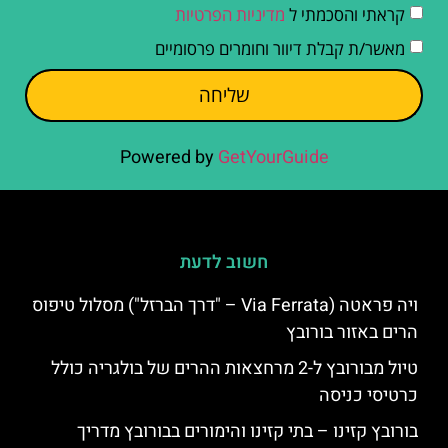
קראתי והסכמתי ל
מדיניות הפרטיות
מאשר/ת קבלת דיוור וחומרים פרסומיים
שליחה
Powered by
GetYourGuide
חשוב לדעת
ויה פראטה (Via Ferrata – "דרך הברזל") מסלול טיפוס
הרים באזור בורובץ
טיול מבורובץ ל-2 מרחצאות ההרים של בולגריה כולל
כרטיסי כניסה
בורובץ קזינו – בתי קזינו והימורים בבורובץ מדריך