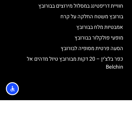
חוויית דריפטינג במסלול מירוצים בבורובץ
בורובץ משטח החלקה על קרח
אמבטיות מלח בבורובץ
מופעי פולקלור בבורובץ
הסעה פרטית מסופיה לבורובץ
כפר בלצ'ין – 20 דקות מבורובץ טיול מדהים אל
Belchin
האתר הינו אתר המלצות מטיילים © כל הזכויות שמורות לסוכנות
TRAVELERS.CO.IL
מדיניות פרטיות