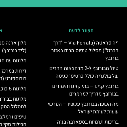
חשוב לדעת
אי
ויה פראטה (Via Ferrata – "דרך
הברזל") מסלול טיפוס הרים באזור
(ליד בורובץ)
בורובץ
מלונות עם חני
טיול מבורובץ ל-2 מרחצאות ההרים
דירות במרכז 
של בולגריה כולל כרטיסי כניסה
בורוספורט (Borosport)
בורובץ קזינו – בתי קזינו והימורים
מלונות 5 כוכבים בבורובץ
בבורובץ מדריך למהמרים
מלונות בבורו
מה השעה בבורובץ עכשיו – הפרשי
למסלול הסקי
שעות לעומת ישראל
טיפים והמלצו
בריכות תרמיות בספארבה בניה
חבילות סקי בב