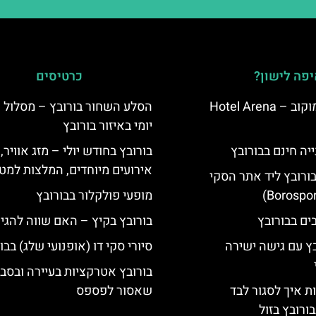
פה לישון?
כרטיסים
מלון ארנה סמוקוב – Hotel Arena
הסלע השחור בורובץ – מסלול ט
יומי באיזור בורובץ
יה חינם בבורובץ
בורובץ בחודש יולי – מזג אוויר,
אירועים מיוחדים, המלצות למטי
בורובץ ליד אתר הסקי
מופעי פולקלור בבורובץ
בורובץ בקיץ – האם שווה להגי
בץ עם גישה ישירה
סיורי סקי דו (אופנועי שלג) בבו
בורובץ אטרקציות בעיירה ובסב
ת איך לסגור לבד
שאסור לפספס
ורובץ בזול