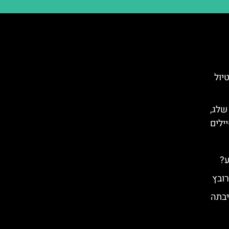
יול
 שלג,
ילים
ע?
רובץ
יבתה