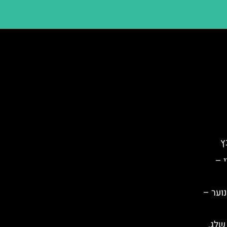
ץ
 –
נוער –
 שלג,