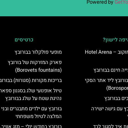
Powered by
GetYo
פה לישון?
כרטיסים
מלון ארנה סמוקוב – Hotel Arena
מופעי פולקלור בבורובץ
פארק המזרקות של בורובץ
יה חינם בבורובץ
(Borovets fountains)
בורובץ ליד אתר הסקי
בריכות מקורות (סגורות) בבורוב
טיול אופנועי שלג בסגנון ספארי
נהיגת שטח על שלג בבורובץ
בץ עם גישה ישירה
בורובץ עם ילדים מתבגרים ובני 
המלצה לטיול משפחתי
ת איך לסגור לבד
בורובץ בחודש יולי – מזג אוויר,