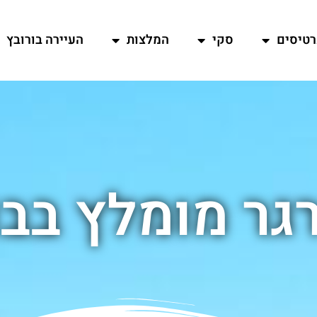
רטיסים
סקי
המלצות
העיירה בורובץ
גר מומלץ בבו