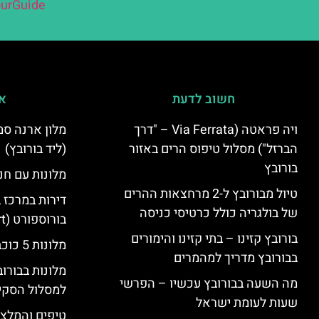
urGuide
חשוב לדעת
אי
ויה פראטה (Via Ferrata – "דרך
הברזל") מסלול טיפוס הרים באזור
(ליד בורובץ)
בורובץ
מלונות עם חני
טיול מבורובץ ל-2 מרחצאות ההרים
דירות במרכז 
של בולגריה כולל כרטיסי כניסה
בורוספורט (Borosport)
בורובץ קזינו – בתי קזינו והימורים
מלונות 5 כוכבים בבורובץ
בבורובץ מדריך למהמרים
מלונות בבורו
מה השעה בבורובץ עכשיו – הפרשי
למסלול הסקי
שעות לעומת ישראל
טיפים והמלצו