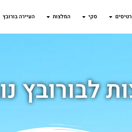
רטיסים
סקי
המלצות
העיירה בורובץ
ת לבורובץ נו