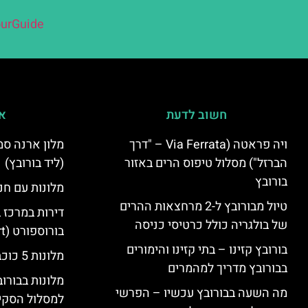
urGuide
חשוב לדעת
אי
ויה פראטה (Via Ferrata – "דרך
הברזל") מסלול טיפוס הרים באזור
(ליד בורובץ)
בורובץ
מלונות עם חני
טיול מבורובץ ל-2 מרחצאות ההרים
דירות במרכז 
של בולגריה כולל כרטיסי כניסה
בורוספורט (Borosport)
בורובץ קזינו – בתי קזינו והימורים
מלונות 5 כוכבים בבורובץ
בבורובץ מדריך למהמרים
מלונות בבורו
מה השעה בבורובץ עכשיו – הפרשי
למסלול הסקי