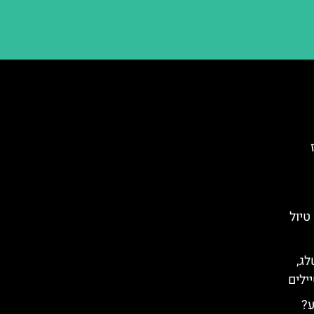
ובץ טיול
לג,
ילים
ע?