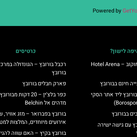
Powered by
GetYo
פה לישון?
כרטיסים
מלון ארנה סמוקוב – Hotel Arena
רכבל בורובץ – הגונדולה במרכז
בורובץ
יה חינם בבורובץ
פארק חבלים בורובץ
בורובץ ליד אתר הסקי
כפר בלצ'ין – 20 דקות מבור
מדהים אל Belchin
בורובץ בפברואר – מזג אוויר, ש
אירועים מיוחדים, המלצות למטי
בץ עם גישה ישירה
בורובץ בקיץ – האם שווה להגי