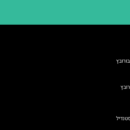
בורובץ
רובץ
סטנדיל