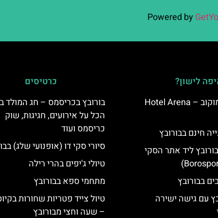
Powered by
GetYo
פה לישון?
כרטיסים
מלון ארנה סמוקוב – Hotel Arena
בורובץ בכריסמס – חג המולד ב
הכל על אירועים, חגיגות, שוק
כריסמס ועוד
יה חינם בבורובץ
סיורי סקי דו (אופנועי שלג) בבו
בורובץ ליד אתר הסקי
טיולי ג'יפים בהרי רילה
מתחמי ספא בבורובץ
בץ עם גישה ישירה
טיול צייד פטריות שחורות בקיו
– שעה וחצי מבורובץ