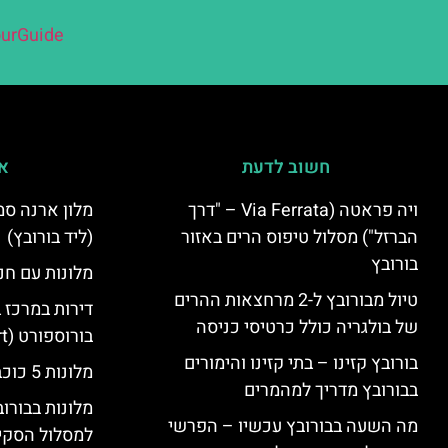
urGuide
חשוב לדעת
אי
ויה פראטה (Via Ferrata – "דרך
הברזל") מסלול טיפוס הרים באזור
(ליד בורובץ)
בורובץ
מלונות עם חני
טיול מבורובץ ל-2 מרחצאות ההרים
דירות במרכז 
של בולגריה כולל כרטיסי כניסה
בורוספורט (Borosport)
בורובץ קזינו – בתי קזינו והימורים
מלונות 5 כוכבים בבורובץ
בבורובץ מדריך למהמרים
מלונות בבורו
מה השעה בבורובץ עכשיו – הפרשי
למסלול הסקי