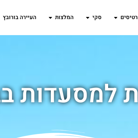
רטיסים
סקי
המלצות
העיירה בורובץ
 למסעדות בב