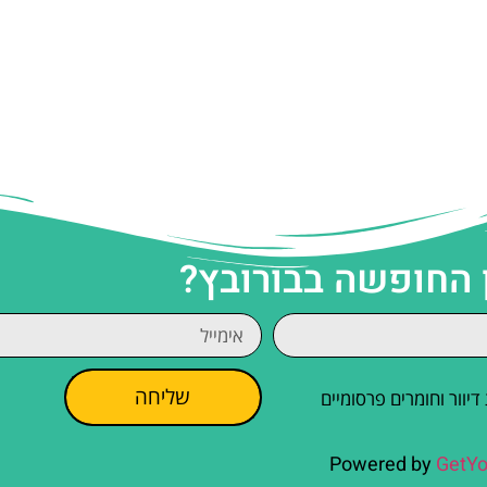
 החופשה בבורובץ?
שליחה
וור וחומרים פרסומיים
Powered by
GetYo