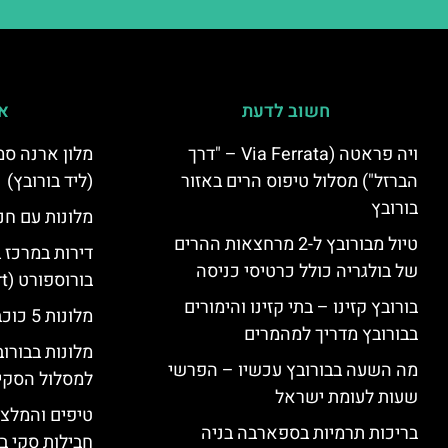
חשוב לדעת
אי
ויה פראטה (Via Ferrata – "דרך
הברזל") מסלול טיפוס הרים באזור
(ליד בורובץ)
בורובץ
מלונות עם חני
טיול מבורובץ ל-2 מרחצאות ההרים
דירות במרכז 
של בולגריה כולל כרטיסי כניסה
בורוספורט (Borosport)
בורובץ קזינו – בתי קזינו והימורים
מלונות 5 כוכבים בבורובץ
בבורובץ מדריך למהמרים
מלונות בבורו
מה השעה בבורובץ עכשיו – הפרשי
למסלול הסקי
שעות לעומת ישראל
טיפים והמלצו
בריכות תרמיות בספארבה בניה
חבילות סקי בב