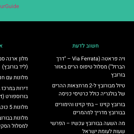
urGuide
חשוב לדעת
אי
ויה פראטה (Via Ferrata – "דרך
הברזל") מסלול טיפוס הרים באזור
(ליד בורובץ)
בורובץ
מלונות עם חני
טיול מבורובץ ל-2 מרחצאות ההרים
דירות במרכז 
של בולגריה כולל כרטיסי כניסה
בורוספורט (Borosport)
בורובץ קזינו – בתי קזינו והימורים
מלונות 5 כוכבים בבורובץ
בבורובץ מדריך למהמרים
מלונות בבורו
מה השעה בבורובץ עכשיו – הפרשי
למסלול הסקי
שעות לעומת ישראל