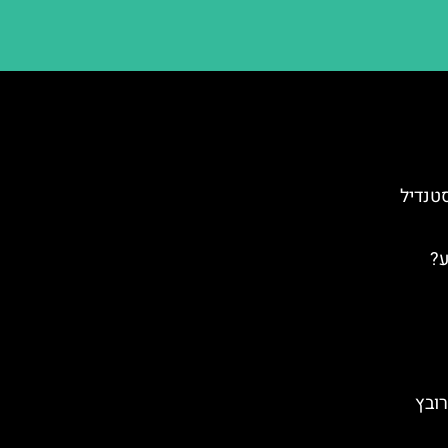
סטנדיל
ע?
רובץ