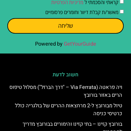
קראתי והסכמתי ל
מדיניות הפרטיות
מאשר/ת קבלת דיוור וחומרים פרסומיים
שליחה
Powered by
GetYourGuide
חשוב לדעת
ויה פראטה (Via Ferrata – "דרך הברזל") מסלול טיפוס
הרים באזור בורובץ
טיול מבורובץ ל-2 מרחצאות ההרים של בולגריה כולל
כרטיסי כניסה
בורובץ קזינו – בתי קזינו והימורים בבורובץ מדריך