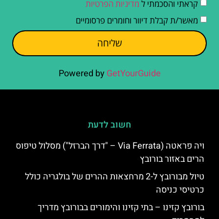
קראתי והסכמתי ל
מדיניות הפרטיות
מאשר/ת קבלת דיוור וחומרים פרסומיים
שליחה
Powered by
GetYourGuide
חשוב לדעת
ויה פראטה (Via Ferrata – "דרך הברזל") מסלול טיפוס
הרים באזור בורובץ
טיול מבורובץ ל-2 מרחצאות ההרים של בולגריה כולל
כרטיסי כניסה
בורובץ קזינו – בתי קזינו והימורים בבורובץ מדריך