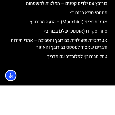
בורובץ עם ילדים קטנים – המלצות למשפחות
מתחמי ספא בבורובץ
אגמי מרצ'יני (Marichini) – הגעה מבורובץ
סיורי סקי דו (אופנועי שלג) בבורובץ
אטרקציות ופעילויות בבורובץ והסביבה – אתרי תיירות
ודברים שאסור לפספס בבורובץ והאיזור
טיול מבורובץ לפלובדיב עם מדריך
האתר הינו אתר המלצות מטיילים © כל הזכויות שמורות לסוכנות
TRAVELERS.CO.IL
מדיניות פרטיות