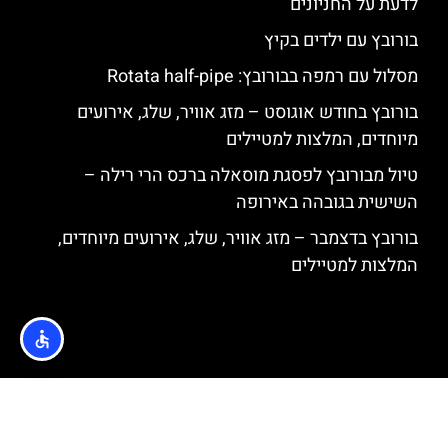
לדעת על החניונים
בורובץ עם ילדים בקיץ
מסלול עם רמפה בבורובץ: Rotata half-pipe
בורובץ בחודש אוגוסט – מזג אוויר, שלג, אירועים
מיוחדים, המלצות למטיילים
טיול מבורובץ לפסגת מוסאלה ברכס הרי רילה –
השישית בגובהה באירופה
בורובץ בדצמבר – מזג אוויר, שלג, אירועים מיוחדים,
המלצות למטיילים
האתר הינו אתר המלצות מטיילים © כל הזכויות שמורות לסוכנות
TRAVELERS.CO.IL