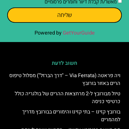
מאשר/ת קבלת דיוור וחומרים פרסומיים
שליחה
Powered by
GetYourGuide
חשוב לדעת
ויה פראטה (Via Ferrata – "דרך הברזל") מסלול טיפוס
הרים באזור בורובץ
טיול מבורובץ ל-2 מרחצאות ההרים של בולגריה כולל
כרטיסי כניסה
בורובץ קזינו – בתי קזינו והימורים בבורובץ מדריך
למהמרים