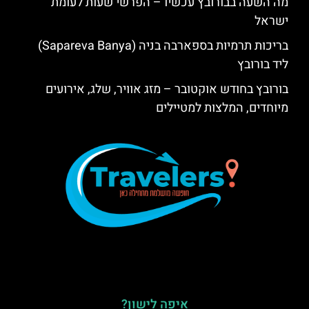
מה השעה בבורובץ עכשיו – הפרשי שעות לעומת
ישראל
בריכות תרמיות בספארבה בניה (Sapareva Banya)
ליד בורובץ
בורובץ בחודש אוקטובר – מזג אוויר, שלג, אירועים
מיוחדים, המלצות למטיילים
איפה לישון?