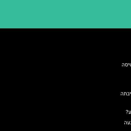
יסה
יבתה
ע?
Mar) – הגעה