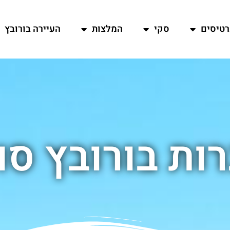
רטיסים
סקי
המלצות
העיירה בורובץ
ות בורובץ סו