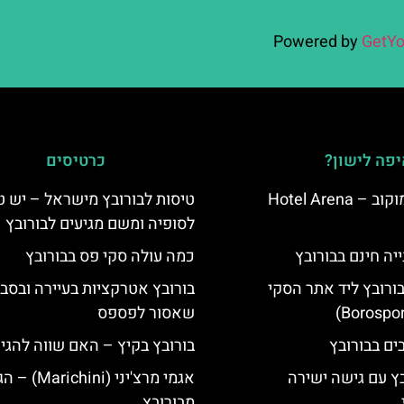
Powered by
GetYo
פה לישון?
כרטיסים
מלון ארנה סמוקוב – Hotel Arena
טיסות לבורובץ מישראל – יש ט
לסופיה ומשם מגיעים לבורובץ
יה חינם בבורובץ
כמה עולה סקי פס בבורובץ
בורובץ ליד אתר הסקי
בורובץ אטרקציות בעיירה ובסב
שאסור לפספס
בורובץ בקיץ – האם שווה להגי
בץ עם גישה ישירה
אגמי מרצ'יני (ichini
מבורובץ