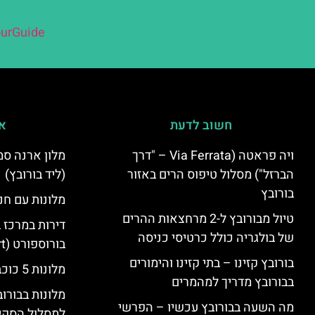
urGuide
חשוב לדעת
אי
ויה פראטה (Via Ferrata – "דרך
הברזל") מסלול טיפוס הרים באזור
(ליד בורובץ)
בורובץ
מלונות עם חני
טיול מבורובץ ל-2 מרחצאות ההרים
דירות במרכז 
של בולגריה כולל כרטיסי כניסה
בורוספורט (Borosport)
בורובץ קזינו – בתי קזינו והימורים
מלונות 5 כוכבים בבורובץ
בבורובץ מדריך למהמרים
מלונות בבורו
מה השעה בבורובץ עכשיו – הפרשי
למסלול הסקי