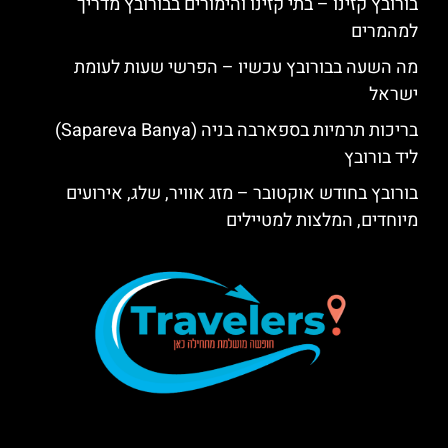
בורובץ קזינו – בתי קזינו והימורים בבורובץ מדריך
למהמרים
מה השעה בבורובץ עכשיו – הפרשי שעות לעומת
ישראל
בריכות תרמיות בספארבה בניה (Sapareva Banya)
ליד בורובץ
בורובץ בחודש אוקטובר – מזג אוויר, שלג, אירועים
מיוחדים, המלצות למטיילים