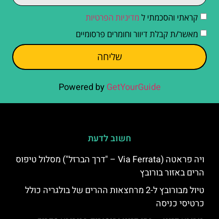
קראתי והסכמתי ל
מדיניות הפרטיות
מאשר/ת קבלת דיוור וחומרים פרסומיים
שליחה
Powered by
GetYourGuide
חשוב לדעת
ויה פראטה (Via Ferrata – "דרך הברזל") מסלול טיפוס
הרים באזור בורובץ
טיול מבורובץ ל-2 מרחצאות ההרים של בולגריה כולל
כרטיסי כניסה