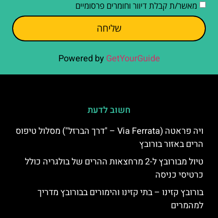
מאשר/ת קבלת דיוור וחומרים פרסומיים
שליחה
Powered by
GetYourGuide
חשוב לדעת
ויה פראטה (Via Ferrata – "דרך הברזל") מסלול טיפוס
הרים באזור בורובץ
טיול מבורובץ ל-2 מרחצאות ההרים של בולגריה כולל
כרטיסי כניסה
בורובץ קזינו – בתי קזינו והימורים בבורובץ מדריך
למהמרים