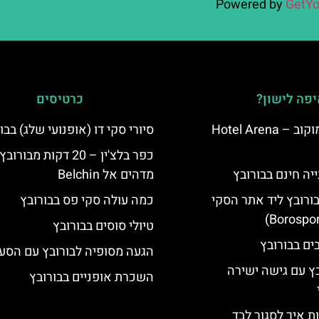
Powered by
GetYo
פה לישון?
כרטיסים
מלון ארנה סמוקוב – Hotel Arena
סיורי סקי דו (אופנועי שלג) בבו
כפר בלצ'ין – 20 דקות מבור
יה חינם בבורובץ
מדהים אל Belchin
בורובץ ליד אתר הסקי
כמה עולה סקי פס בבורובץ
טיולי סוסים בבורובץ
הגעה מסופיה לבורובץ עם הסע
בץ עם גישה ישירה
השכרת אופניים בבורובץ
ת איך לסגור לבד