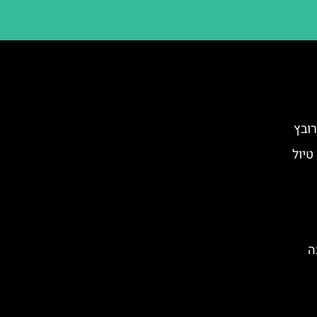
רובץ
ובץ טיול
ה