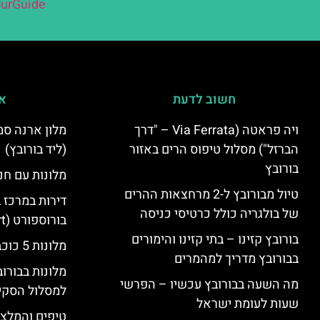
urGuide
חשוב לדעת
אי
ויה פראטה (Via Ferrata – "דרך
הברזל") מסלול טיפוס הרים באזור
(ליד בורובץ)
בורובץ
מלונות עם חני
טיול מבורובץ ל-2 מרחצאות ההרים
דירות במרכז 
של בולגריה כולל כרטיסי כניסה
בורוספורט (Borosport)
בורובץ קזינו – בתי קזינו והימורים
מלונות 5 כוכבים בבורובץ
בבורובץ מדריך למהמרים
מלונות בבורו
מה השעה בבורובץ עכשיו – הפרשי
למסלול הסקי
שעות לעומת ישראל
טיפים והמלצו