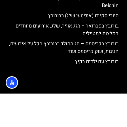
Belchin
סיורי סקי דו (אופנועי שלג) בבורובץ
בורובץ בפברואר – מזג אוויר, שלג, אירועים מיוחדים,
המלצות למטיילים
בורובץ בכריסמס – חג המולד בבורובץ הכל על אירועים,
חגיגות, שוק כריסמס ועוד
בורובץ עם ילדים בקיץ
האתר הינו אתר המלצות מטיילים © כל הזכויות שמורות לסוכנות
TRAVELERS.CO.IL
מדיניות פרטיות