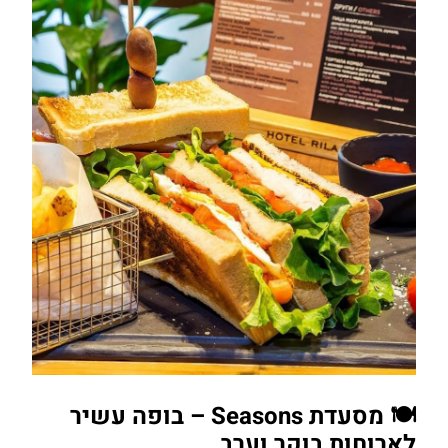
להזמנת
🍽️ מסעדת Seasons – בופה עשיר
חדר במלון
לארוחות בוקר וערב