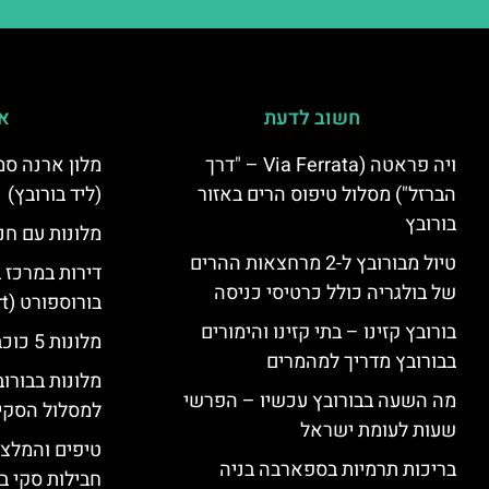
חשוב לדעת
אי
ויה פראטה (Via Ferrata – "דרך
הברזל") מסלול טיפוס הרים באזור
(ליד בורובץ)
בורובץ
מלונות עם חני
טיול מבורובץ ל-2 מרחצאות ההרים
דירות במרכז 
של בולגריה כולל כרטיסי כניסה
בורוספורט (Borosport)
בורובץ קזינו – בתי קזינו והימורים
מלונות 5 כוכבים בבורובץ
בבורובץ מדריך למהמרים
מלונות בבורו
מה השעה בבורובץ עכשיו – הפרשי
למסלול הסקי
שעות לעומת ישראל
טיפים והמלצו
בריכות תרמיות בספארבה בניה
חבילות סקי בב