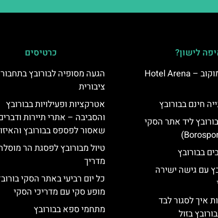
פה לישון?
כרטיסים
מלון ארנה סמוקוב – Hotel Arena
הגעה מסופיה לבורובץ בתחבור
ציבורית
יה חינם בבורובץ
אטרקציות ופעילויות בבורובץ
והסביבה – אתרי תיירות ודברים
בורובץ ליד אתר הסקי
שאסור לפספס בבורובץ והאיזו
טיול מבורובץ לפסגת הר מוסלה
מדריך
בץ עם גישה ישירה
כל יום רביעי באתר הסקי בורוב
מופע סקי עם מדריכי הסקי
ת איך לסגור לבד
מתחמי ספא בבורובץ
ורובץ בזול