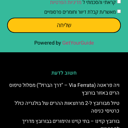
קראתי והסכמתי ל
מדיניות הפרטיות
מאשר/ת קבלת דיוור וחומרים פרסומיים
שליחה
Powered by
GetYourGuide
חשוב לדעת
ויה פראטה (Via Ferrata – "דרך הברזל") מסלול טיפוס
הרים באזור בורובץ
טיול מבורובץ ל-2 מרחצאות ההרים של בולגריה כולל
כרטיסי כניסה
בורובץ קזינו – בתי קזינו והימורים בבורובץ מדריך