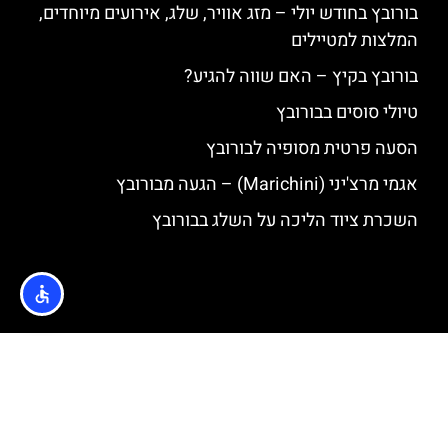
בורובץ בחודש יולי – מזג אוויר, שלג, אירועים מיוחדים,
המלצות למטיילים
בורובץ בקיץ – האם שווה להגיע?
טיולי סוסים בבורובץ
הסעה פרטית מסופיה לבורובץ
אגמי מרצ'יני (Marichini) – הגעה מבורובץ
השכרת ציוד הליכה על השלג בבורובץ
האתר הינו אתר המלצות מטיילים © כל הזכויות שמורות לסוכנות
TRAVELERS.CO.IL
מדיניות פרטיות