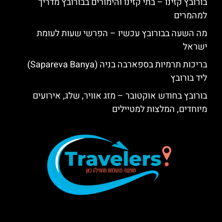
בורובץ קזינו – בתי קזינו והימורים בבורובץ מדריך
למהמרים
מה השעה בבורובץ עכשיו – הפרשי שעות לעומת
ישראל
בריכות תרמיות בספארבה בניה (Sapareva Banya)
ליד בורובץ
בורובץ בחודש אוקטובר – מזג אוויר, שלג, אירועים
מיוחדים, המלצות למטיילים