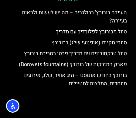
העיירה בורובץ' בבולגריה – מה יש לעשות ולראות
בעיירה?
טיול מבורובץ לפלובדיב עם מדריך
סיורי סקי דו (אופנועי שלג) בבורובץ
טיול טרקטורונים עם מדריך פרטי בסביבת בורובץ
פארק המזרקות של בורובץ (Borovets fountains)
בורובץ בחודש אוגוסט – מזג אוויר, שלג, אירועים
מיוחדים, המלצות למטיילים
האתר הינו אתר המלצות מטיילים © כל הזכויות שמורות לסוכנות
TRAVELERS.CO.IL