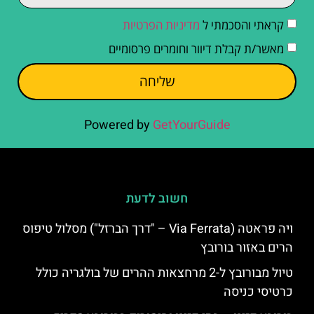
קראתי והסכמתי ל
מדיניות הפרטיות
מאשר/ת קבלת דיוור וחומרים פרסומיים
שליחה
Powered by
GetYourGuide
חשוב לדעת
ויה פראטה (Via Ferrata – "דרך הברזל") מסלול טיפוס
הרים באזור בורובץ
טיול מבורובץ ל-2 מרחצאות ההרים של בולגריה כולל
כרטיסי כניסה