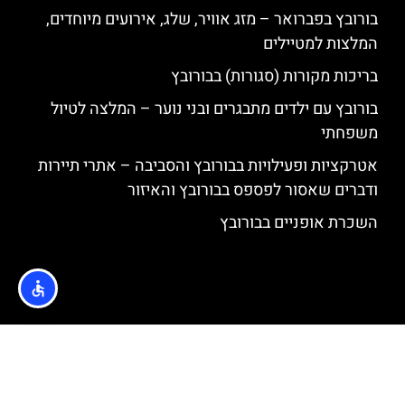
בורובץ בפברואר – מזג אוויר, שלג, אירועים מיוחדים,
המלצות למטיילים
בריכות מקורות (סגורות) בבורובץ
בורובץ עם ילדים מתבגרים ובני נוער – המלצה לטיול
משפחתי
אטרקציות ופעילויות בבורובץ והסביבה – אתרי תיירות
ודברים שאסור לפספס בבורובץ והאיזור
השכרת אופניים בבורובץ
האתר הינו אתר המלצות מטיילים © כל הזכויות שמורות לסוכנות
TRAVELERS.CO.IL