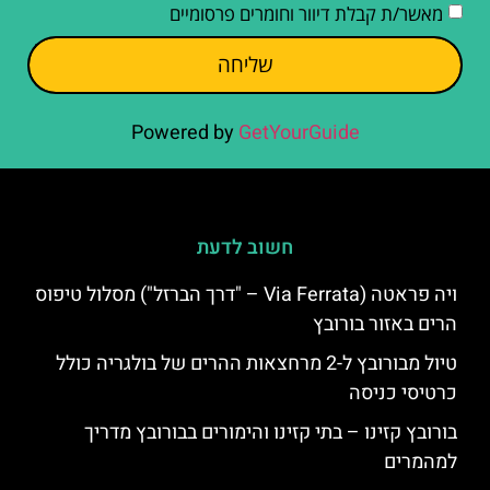
מאשר/ת קבלת דיוור וחומרים פרסומיים
שליחה
Powered by
GetYourGuide
חשוב לדעת
ויה פראטה (Via Ferrata – "דרך הברזל") מסלול טיפוס
הרים באזור בורובץ
טיול מבורובץ ל-2 מרחצאות ההרים של בולגריה כולל
כרטיסי כניסה
בורובץ קזינו – בתי קזינו והימורים בבורובץ מדריך
למהמרים